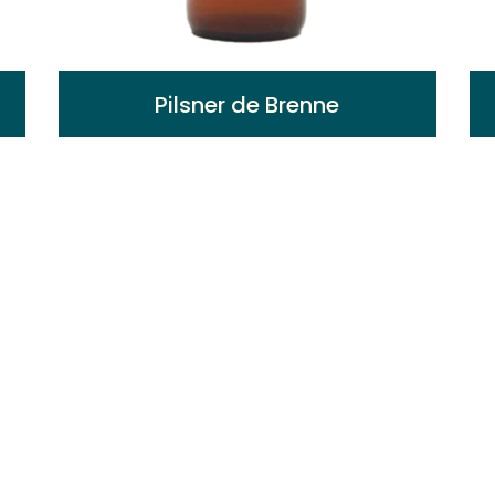
Pilsner de Brenne
Robe blonde dorée et limpide. Légère en
bouche. Arômes de malt et de houblon.
Légère amertume.
Voir plus