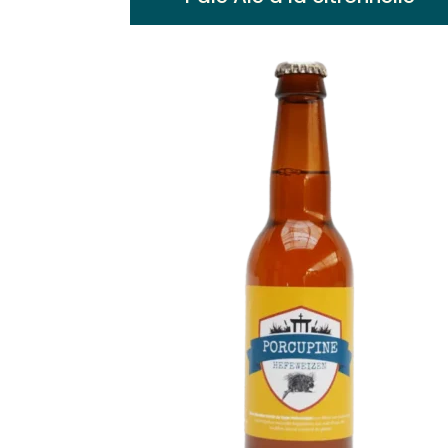
Pale Ale blonde brassée avec de la
citronnelle. Arômes citronnés et d’herbes
fraîches, Bière très rafraichissante, parfait
pour l’été.
Voir plus