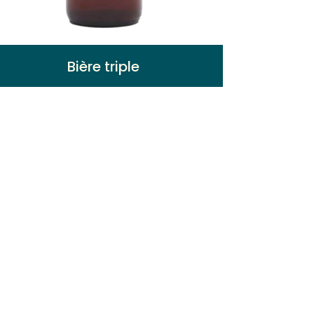
Bière triple
Arômes maltés, fruités et épicés. Petites
notes de banane. Amertume fine et une
très bonne longueur en bouche.
Voir plus