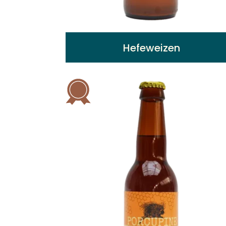
Hefeweizen
Robe dorée très claire. Légèrement
trouble due aux levures qui restent en
suspension. Arômes fruités agrumes et
épices.
Voir plus