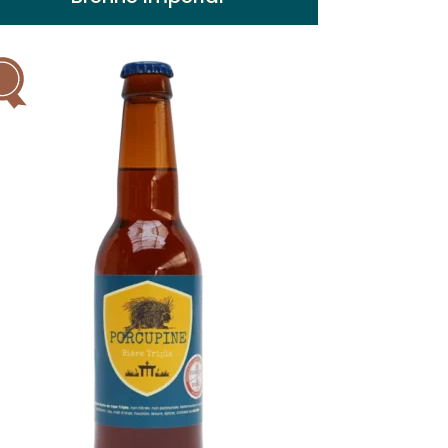
Richesse et sa complexité. Brassée à
partir d’
écorce d’orange
et de
gentiane
,
notes intenses de
café
, de
chocolat
et
d’orange
Voir plus