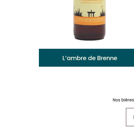
L’ambre de Brenne
Brassée à base de miel toutes fleurs de
Brenne. Ronde et fruité avec une légère
amertume en fin de bouche.
Nos bière
Voir plus