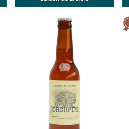
Blonde aux reflets orangés. Arômes
maltés, fruités et épicés avec une finale
sèche aigrelette très rafraichissante.
Voir plus